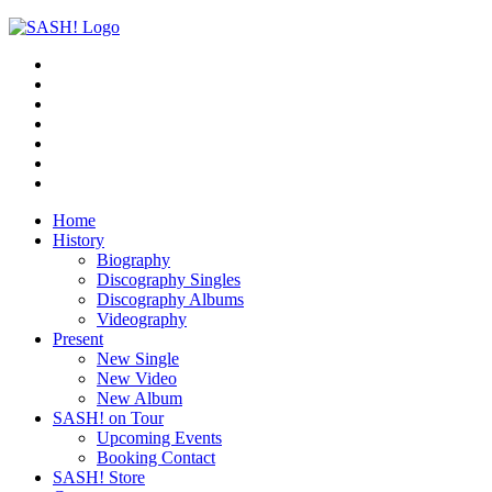
Home
History
Biography
Discography Singles
Discography Albums
Videography
Present
New Single
New Video
New Album
SASH! on Tour
Upcoming Events
Booking Contact
SASH! Store