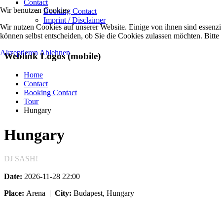
Contact
Wir benutzen Cookies
Booking Contact
Imprint / Disclaimer
Wir nutzen Cookies auf unserer Website. Einige von ihnen sind essenzi
können selbst entscheiden, ob Sie die Cookies zulassen möchten. Bitte
Akzeptieren
Ablehnen
Weblink Logos (mobile)
Home
Contact
Booking Contact
Tour
Hungary
Hungary
DJ SASH!
Date:
2026-11-28
22:00
Place:
Arena
|
City:
Budapest, Hungary