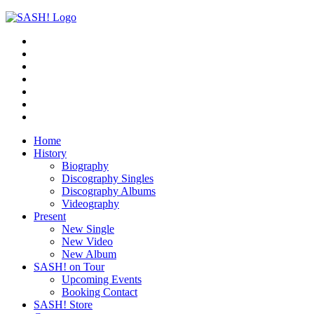
Home
History
Biography
Discography Singles
Discography Albums
Videography
Present
New Single
New Video
New Album
SASH! on Tour
Upcoming Events
Booking Contact
SASH! Store