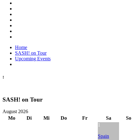
Home
SASH! on Tour
Upcoming Events
:
SASH! on Tour
August 2026
Mo
Di
Mi
Do
Fr
Sa
So
1
Spain