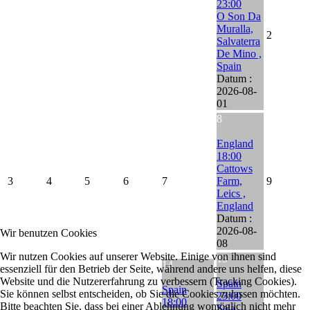
23:00
O Son Da
Muralla,
2
Salvaterra
De Mino ,
Spain
Datum :
2026-08-
01
8
England
18:00
Cattows
3
4
5
6
7
Farm,
9
Leics ,
England
Datum :
2026-08-
Wir benutzen Cookies
08
Wir nutzen Cookies auf unserer Website. Einige von ihnen sind
15
14
essenziell für den Betrieb der Seite, während andere uns helfen, diese
Website und die Nutzererfahrung zu verbessern (Tracking Cookies).
Spain
Spain
Sie können selbst entscheiden, ob Sie die Cookies zulassen möchten.
23:00
18:00
Bitte beachten Sie, dass bei einer Ablehnung womöglich nicht mehr
Sala