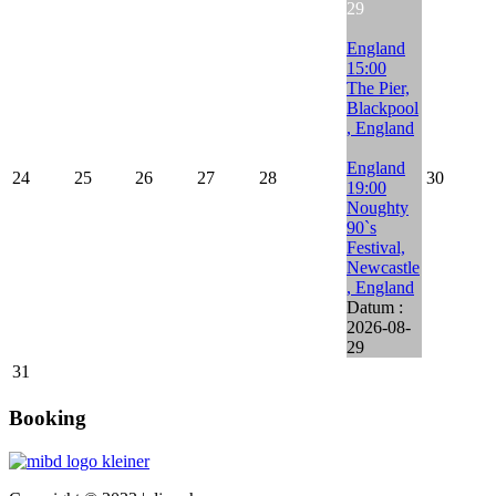
29
England
15:00
The Pier,
Blackpool
, England
England
24
25
26
27
28
30
19:00
Noughty
90`s
Festival,
Newcastle
, England
Datum :
2026-08-
29
31
Booking