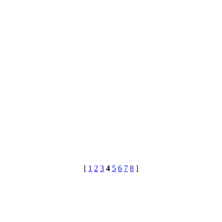
[
1
2
3
4
5
6
7
8
]