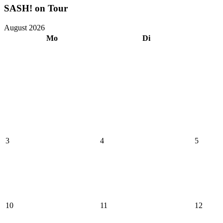
SASH! on Tour
August 2026
Mo
Di
3
4
5
10
11
12