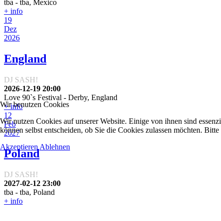
tba
-
tba, Mexico
+ info
19
Dez
2026
England
DJ SASH!
2026-12-19
20:00
Love 90`s Festival
-
Derby, England
Wir benutzen Cookies
+ info
12
Wir nutzen Cookies auf unserer Website. Einige von ihnen sind essenzi
Feb
können selbst entscheiden, ob Sie die Cookies zulassen möchten. Bitte
2027
Akzeptieren
Ablehnen
Poland
DJ SASH!
2027-02-12
23:00
tba
-
tba, Poland
+ info