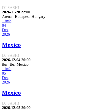
DJ SASH!
2026-11-28
22:00
Arena
-
Budapest, Hungary
+ info
04
Dez
2026
Mexico
DJ SASH!
2026-12-04
20:00
tba
-
tba, Mexico
+ info
05
Dez
2026
Mexico
DJ SASH!
2026-12-05
20:00