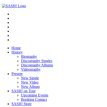
Home
History
Biography
Discography Singles
Discography Albums
Videography
Present
New Single
New Video
New Album
SASH! on Tour
Upcoming Events
Booking Contact
SASH! Store