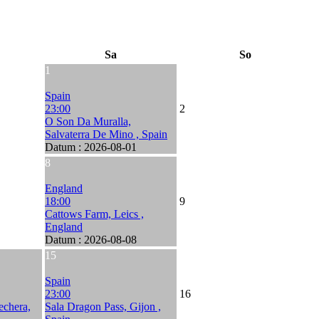
Sa
So
1
Spain
23:00
2
O Son Da Muralla,
Salvaterra De Mino , Spain
Datum :
2026-08-01
8
England
18:00
9
Cattows Farm, Leics ,
England
Datum :
2026-08-08
15
Spain
23:00
16
echera,
Sala Dragon Pass, Gijon ,