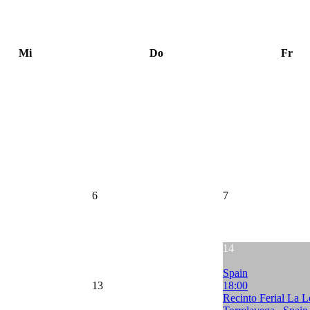
Mi
Do
Fr
6
7
14
Spain
13
18:00
Recinto Ferial La L