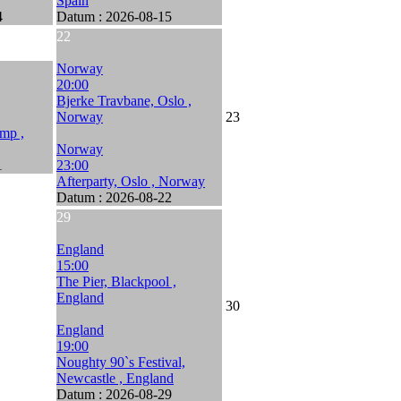
Spain
4
Datum :
2026-08-15
22
Norway
20:00
Bjerke Travbane, Oslo ,
Norway
23
amp ,
Norway
1
23:00
Afterparty, Oslo , Norway
Datum :
2026-08-22
29
England
15:00
The Pier, Blackpool ,
England
30
England
19:00
Noughty 90`s Festival,
Newcastle , England
Datum :
2026-08-29