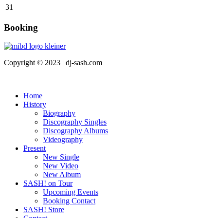
31
Booking
Copyright © 2023 | dj-sash.com
Home
History
Biography
Discography Singles
Discography Albums
Videography
Present
New Single
New Video
New Album
SASH! on Tour
Upcoming Events
Booking Contact
SASH! Store