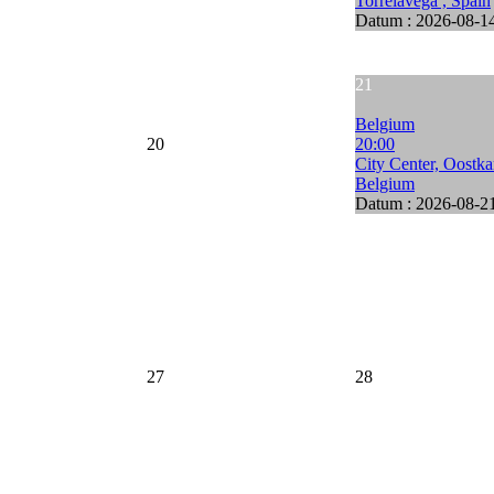
Torrelavega , Spain
Datum :
2026-08-1
21
Belgium
20
20:00
City Center, Oostk
Belgium
Datum :
2026-08-2
27
28