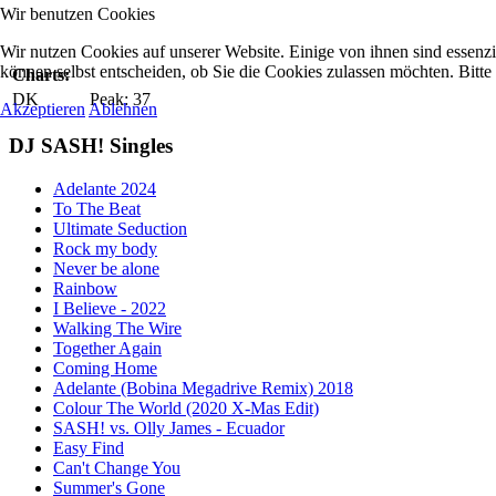
Wir benutzen Cookies
Wir nutzen Cookies auf unserer Website. Einige von ihnen sind essenzi
können selbst entscheiden, ob Sie die Cookies zulassen möchten. Bitte
Charts:
DK
Peak: 37
Akzeptieren
Ablehnen
DJ SASH! Singles
Adelante 2024
To The Beat
Ultimate Seduction
Rock my body
Never be alone
Rainbow
I Believe - 2022
Walking The Wire
Together Again
Coming Home
Adelante (Bobina Megadrive Remix) 2018
Colour The World (2020 X-Mas Edit)
SASH! vs. Olly James - Ecuador
Easy Find
Can't Change You
Summer's Gone