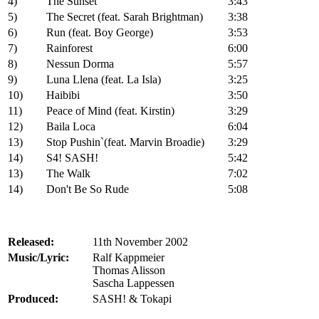
4)
The Sunset
3:43
5)
The Secret (feat. Sarah Brightman)
3:38
6)
Run (feat. Boy George)
3:53
7)
Rainforest
6:00
8)
Nessun Dorma
5:57
9)
Luna Llena (feat. La Isla)
3:25
10)
Haibibi
3:50
11)
Peace of Mind (feat. Kirstin)
3:29
12)
Baila Loca
6:04
13)
Stop Pushin`(feat. Marvin Broadie)
3:29
14)
S4! SASH!
5:42
13)
The Walk
7:02
14)
Don't Be So Rude
5:08
Released:
11th November 2002
Music/Lyric:
Ralf Kappmeier
Thomas Alisson
Sascha Lappessen
Produced:
SASH! & Tokapi