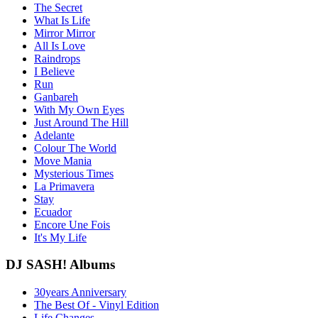
The Secret
What Is Life
Mirror Mirror
All Is Love
Raindrops
I Believe
Run
Ganbareh
With My Own Eyes
Just Around The Hill
Adelante
Colour The World
Move Mania
Mysterious Times
La Primavera
Stay
Ecuador
Encore Une Fois
It's My Life
DJ SASH! Albums
30years Anniversary
The Best Of - Vinyl Edition
Life Changes