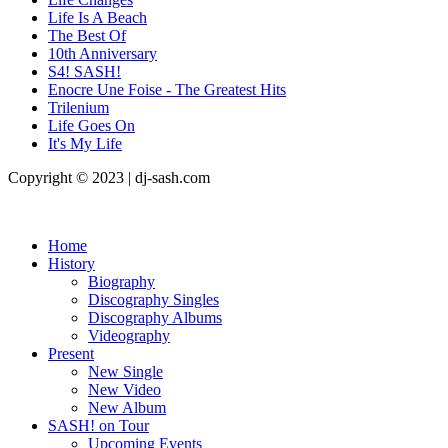
Life Is A Beach
The Best Of
10th Anniversary
S4! SASH!
Enocre Une Foise - The Greatest Hits
Trilenium
Life Goes On
It's My Life
Copyright © 2023 | dj-sash.com
Home
History
Biography
Discography Singles
Discography Albums
Videography
Present
New Single
New Video
New Album
SASH! on Tour
Upcoming Events