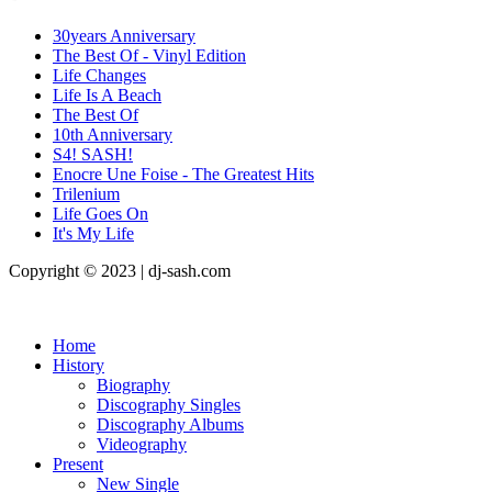
30years Anniversary
The Best Of - Vinyl Edition
Life Changes
Life Is A Beach
The Best Of
10th Anniversary
S4! SASH!
Enocre Une Foise - The Greatest Hits
Trilenium
Life Goes On
It's My Life
Copyright © 2023 | dj-sash.com
Home
History
Biography
Discography Singles
Discography Albums
Videography
Present
New Single