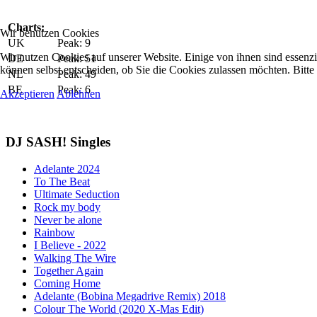
Charts:
Wir benutzen Cookies
UK
Peak: 9
Wir nutzen Cookies auf unserer Website. Einige von ihnen sind essenzi
DE
Peak: 51
können selbst entscheiden, ob Sie die Cookies zulassen möchten. Bitte
NL
Peak: 49
BE
Peak: 6
Akzeptieren
Ablehnen
DJ SASH! Singles
Adelante 2024
To The Beat
Ultimate Seduction
Rock my body
Never be alone
Rainbow
I Believe - 2022
Walking The Wire
Together Again
Coming Home
Adelante (Bobina Megadrive Remix) 2018
Colour The World (2020 X-Mas Edit)