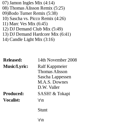
07) Jamon Ingles Mix (4:14)
08) Thomas Alisson Remix (5:25)
09)Bodo Turner Remix (5:38)
10) Sascha vs. Picco Remix (4:26)
11) Marc Ves Mix (6:45)
12) DJ Demand Club Mix (5:49)
13) DJ Demand Hardcore Mix (6:41)
14) Candle Light Mix (3:16)
Released:
14th November 2008
Music/Lyric:
Ralf Kappmeier
Thomas Alisson
Sascha Lappessen
M.A.S. Downes
D.W. Valler
Produced:
SASH! & Tokapi
Vocalist:
\r\n
Stunt
\r\n