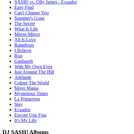
SASH! vs. Olly James - Ecuador
Easy Find
Can't Change You
Summer's Gone
The Secret
What Is Life
Mirror Mirror
All Is Love
Raindrops
I Believe
Run
Ganbareh
With My Own Eyes
Just Around The Hill
Adelante
Colour The World
Move Mania
Mysterious Times
La Primavera
Stay
Ecuador
Encore Une Fois
It's My Life
DJ SASH! Albums