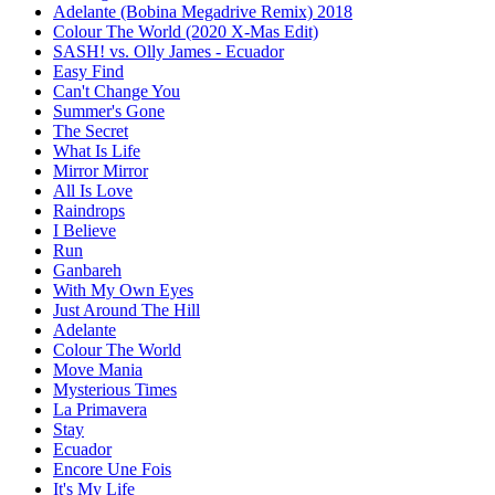
Adelante (Bobina Megadrive Remix) 2018
Colour The World (2020 X-Mas Edit)
SASH! vs. Olly James - Ecuador
Easy Find
Can't Change You
Summer's Gone
The Secret
What Is Life
Mirror Mirror
All Is Love
Raindrops
I Believe
Run
Ganbareh
With My Own Eyes
Just Around The Hill
Adelante
Colour The World
Move Mania
Mysterious Times
La Primavera
Stay
Ecuador
Encore Une Fois
It's My Life