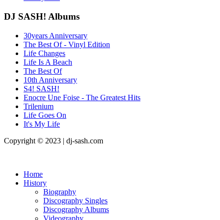
DJ SASH! Albums
30years Anniversary
The Best Of - Vinyl Edition
Life Changes
Life Is A Beach
The Best Of
10th Anniversary
S4! SASH!
Enocre Une Foise - The Greatest Hits
Trilenium
Life Goes On
It's My Life
Copyright © 2023 | dj-sash.com
Home
History
Biography
Discography Singles
Discography Albums
Videography