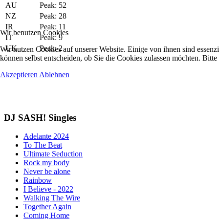
AU
Peak: 52
NZ
Peak: 28
IR
Peak: 11
Wir benutzen Cookies
IT
Peak: 9
UK
Peak: 2
Wir nutzen Cookies auf unserer Website. Einige von ihnen sind essenzi
können selbst entscheiden, ob Sie die Cookies zulassen möchten. Bitte
Akzeptieren
Ablehnen
DJ SASH! Singles
Adelante 2024
To The Beat
Ultimate Seduction
Rock my body
Never be alone
Rainbow
I Believe - 2022
Walking The Wire
Together Again
Coming Home