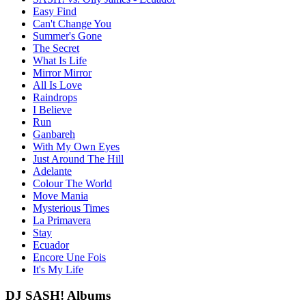
Easy Find
Can't Change You
Summer's Gone
The Secret
What Is Life
Mirror Mirror
All Is Love
Raindrops
I Believe
Run
Ganbareh
With My Own Eyes
Just Around The Hill
Adelante
Colour The World
Move Mania
Mysterious Times
La Primavera
Stay
Ecuador
Encore Une Fois
It's My Life
DJ SASH! Albums