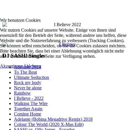
Wir benutzen Cookies
Wir nutzen Cookies auf unserer Website. Einige von ihnen sind
essenziell für den Betrieb der Seite, während andere uns helfen, diese
Website und die Nutzererfahrung zu verbessern (Tracking Cookies).
Sie können selbst entscheiden, ob Sie die Cookies zulassen möchten.
Bitte beachten Sie, dass bei einer Ablehnung womöglich nicht mehr
DJ SASH! Singles
alle Funktionalitäten der Seite zur Verfügung stehen.
Akzeptieren
Ablehnen
Adelante 2024
To The Beat
Ultimate Seduction
Rock my body
Never be alone
Rainbow
I Believe - 2022
Walking The Wire
Together Again
Coming Home
Adelante (Bobina Megadrive Remix) 2018
Colour The World (2020 X-Mas Edit)
SASH! vs. Olly James - Ecuador